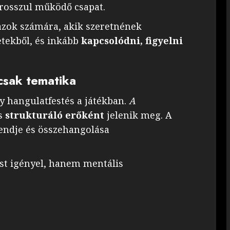
y rosszul működő csapat.
 azok számára, akik szeretnének
etekből, és inkább
kapcsolódni, figyelni
csak tematika
 hangulatfestés a játékban.
A
s
strukturáló erőként
jelenik meg. A
rendje és összehangolása
st igényel, hanem mentális