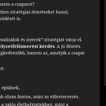
ssem a csapatot?
zben stratégiai döntéseket hozol,
ödését is.
alizálok és nyerek” stratégiát várja el.
elyzetfelismerési kérdés
. A jó döntés
legkedvezőbb, hanem az, amelyik a csapat
ot:
 épülnek,
 olyan fontos, mint az előretervezés.
l a valós élethelyzetekhez, mint a