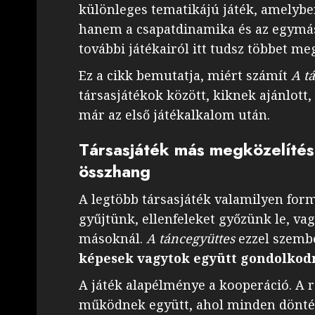
különleges tematikájú játék, amelybe
hanem a csapatdinamika és az egymásra
további játékairól itt tudsz többet m
Ez a cikk bemutatja, miért számít
A t
társasjátékok között, kiknek ajánlott
már az első játékalkalom után.
Társasjáték más megközelítés
összhang
A legtöbb társasjáték valamilyen for
gyűjtünk, ellenfeleket győzünk le, v
másoknál.
A táncegyüttes
ezzel szembe
képesek vagytok együtt gondolkod
A játék alapélménye a kooperáció. A r
működnek együtt, ahol minden döntés 