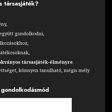
s társasjáték?
ény,
 együtt gondolkodni,
lkozásokhoz,
játékosoknak,
kványos társasjáték-élményre
.
zettséget, könnyen tanulható, mégis mély
es gondolkodásmód