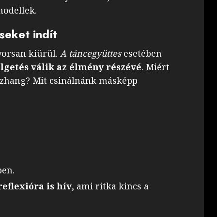
odellek.
seket indít
gyorsan kiürül.
A táncegyüttes
esetében
élgetés válik az élmény részévé
. Miért
sszhang? Mit csinálnánk másképp
ben.
reflexióra is hív
, ami ritka kincs a