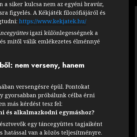
n a siker kulcsa nem az egyéni bravúr,
 figyelés. A Kékjáték filozófiájáról és
egtudni:
https://www.kekjatek.hu/
áncegyüttes
igazi különlegességnek a
, és mitől válik emlékezetes élménnyé
ből: nem verseny, hanem
mában versengésre épül. Pontokat
agy gyorsabban próbálunk célba érni
n más kérdést tesz fel:
ni és alkalmazkodni egymáshoz?
észtvevők egy táncegyüttes tagjaiként
hatással van a közös teljesítményre.