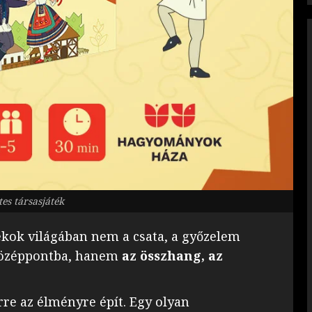
es társasjáték
ékok világában nem a csata, a győzelem
 középpontba, hanem
az összhang, az
re az élményre épít. Egy olyan