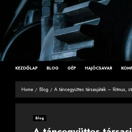
Skip
to
content
KEZDŐLAP
BLOG
GÉP
HAJÓCSAVAR
KOM
Home
Blog
A táncegyüttes társasjáték – Ritmus, 
Blog
A táncegyüttes társas