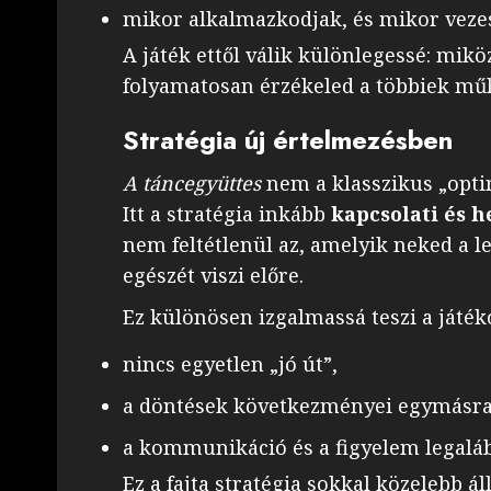
mikor alkalmazkodjak, és mikor veze
A játék ettől válik különlegessé: mikö
folyamatosan érzékeled a többiek műk
Stratégia új értelmezésben
A táncegyüttes
nem a klasszikus „optim
Itt a stratégia inkább
kapcsolati és h
nem feltétlenül az, amelyik neked a 
egészét viszi előre.
Ez különösen izgalmassá teszi a játék
nincs egyetlen „jó út”,
a döntések következményei egymásra
a kommunikáció és a figyelem legalább
Ez a fajta stratégia sokkal közelebb ál