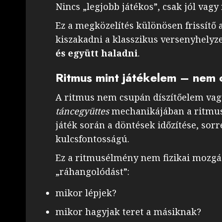
Nincs „legjobb játékos”, csak jól vag
Ez a megközelítés különösen frissítő
kiszakadni a klasszikus versenyhelyz
és együtt haladni
.
Ritmus mint játékelem – nem 
A ritmus nem csupán díszítőelem vagy
táncegyüttes
mechanikájában a ritmu
játék során a döntések időzítése, sor
kulcsfontosságú.
Ez a ritmusélmény nem fizikai mozgá
„ráhangolódást”:
mikor lépjek?
mikor hagyjak teret a másiknak?