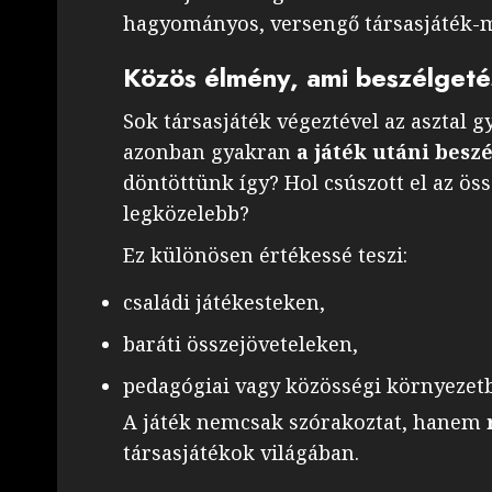
hagyományos, versengő társasjáték-m
Közös élmény, ami beszélgeté
Sok társasjáték végeztével az asztal 
azonban gyakran
a játék utáni besz
döntöttünk így? Hol csúszott el az ö
legközelebb?
Ez különösen értékessé teszi:
családi játékesteken,
baráti összejöveteleken,
pedagógiai vagy közösségi környezet
A játék nemcsak szórakoztat, hanem
társasjátékok világában.