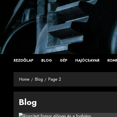
Skip
to
content
KEZDŐLAP
BLOG
GÉP
HAJÓCSAVAR
KOM
Home
Blog
Page 2
Blog