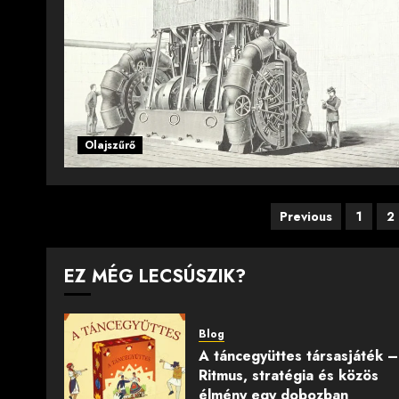
Olajszűrő
Bejegyzé
Previous
1
2
lapozása
EZ MÉG LECSÚSZIK?
Blog
A táncegyüttes társasjáték –
Ritmus, stratégia és közös
élmény egy dobozban