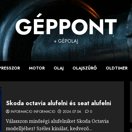
GÉPPONT
+ GÉPOLAJ
PRESSZOR
MOTOR
OLAJ
OLAJSZŰRŐ
OLDTIMER
Skoda octavia alufelni és seat alufelni
INFORMACIO INFORMACIO
2024.07.04.
0
Válasszon minőségi alufelniket Skoda Octavia
modelljéhez! Széles kínálat, kedvező...