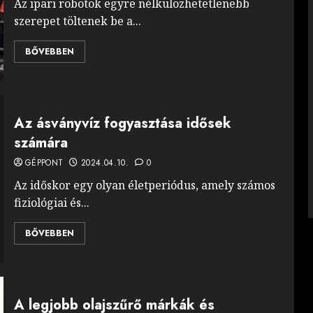
Az ipari robotok egyre nélkülözhetetlenebb
szerepet töltenek be a...
BŐVEBBEN
Az ásványvíz fogyasztása idősek
számára
GÉPPONT
2024.04.10.
0
Az időskor egy olyan életperiódus, amely számos
fiziológiai és...
BŐVEBBEN
A legjobb olajszűrő márkák és