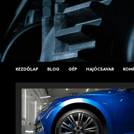
Skip
to
content
KEZDŐLAP
BLOG
GÉP
HAJÓCSAVAR
KOM