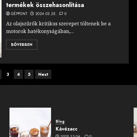
termékek összehasonlítása
GÉPPONT
2024.03.25.
0
Az olajszűrők kritikus szerepet töltenek be a
motorok hatékonyságában,...
BŐVEBBEN
sek
3
4
5
Next
Blog
Kávézacc
2025.12.06.
0