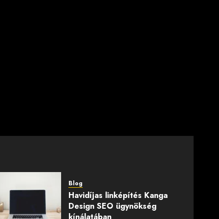
Blog
Havidíjas linképítés Kanga
Design SEO ügynökség
kínálatában